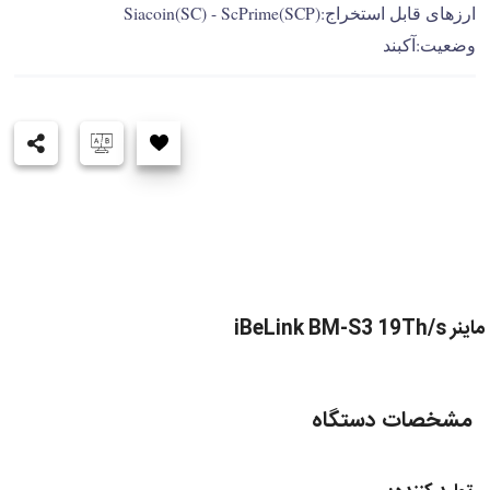
ارزهای قابل استخراج:Siacoin(SC) - ScPrime(SCP)
وضعیت:آکبند
ماینر iBeLink BM-S3 19Th/s
مشخصات دستگاه