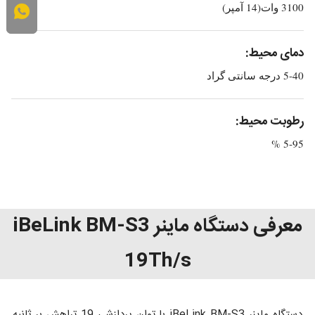
3100 وات(14 آمپر)
دمای محیط:
5-40 درجه سانتی گراد
رطوبت محیط:
5-95 %
معرفی دستگاه ماینر iBeLink BM-S3
19Th/s
دستگاه ماینر iBeLink BM-S3 با توان پردازشی 19 تراهش بر ثانیه