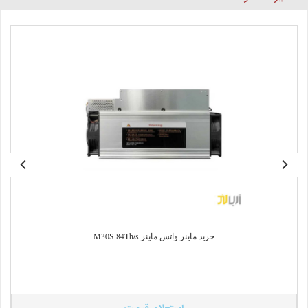
خرید ماینر واتس ماینر M30S 84Th/s