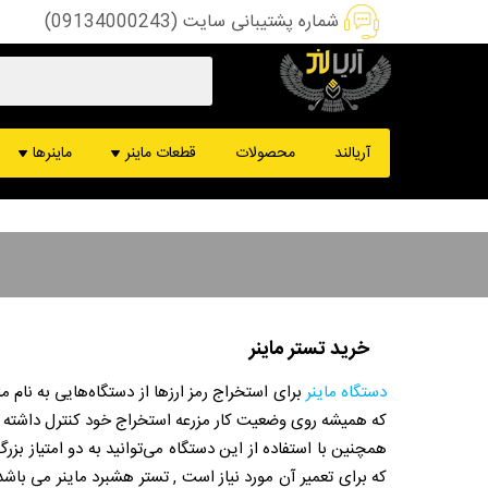
شماره پشتیبانی سایت (09134000243)
هشبرد ماینر
ماینر کس
آریالند
محصولات
قطعات ماینر
ماینرها
پاور ماینر
ماینر ب
کنترل برد ماینر
ماینر د
فن ماینر
ماینر DCR
قطعات تعمیرات
ماینر m61
دستگاه تست ماینر
ماینر m50
سیم و سوکت ماینر
ماینر s19
ماینر m60
ماینر m30
خرید تستر ماینر
دستگاه ماینر
برای استخراج رمز ارزها از دستگاه‌هایی به نام 
که همیشه روی وضعیت کار مزرعه استخراج خود کنترل داشته باش
همچنین با استفاده از این دستگاه می‌توانید به دو امتیاز ب
که برای تعمیر آن مورد نیاز است , تستر هشبرد ماینر می باش