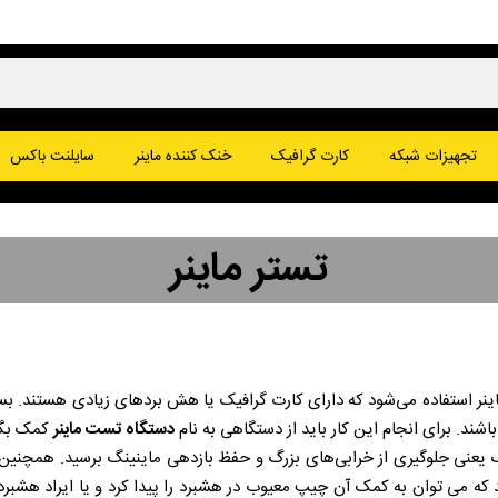
پا
تجهیزات شبکه
کارت گرافیک
خنک کننده ماینر
سایلنت باکس
یت کوین
وج کوین
تستر ماینر
ماینر استفاده می‌شود که دارای کارت گرافیک یا هش بردهای زیادی هستند. بس
ند. برای انجام این کار باید از دستگاهی به نام
دستگاه تست ماینر
کمک بگیر
زرگ یعنی جلوگیری از خرابی‌های بزرگ و حفظ بازدهی ماینینگ برسید. همچنین
د که می توان به کمک آن چیپ معیوب در هشبرد را پیدا کرد و یا ایراد هشبرد 