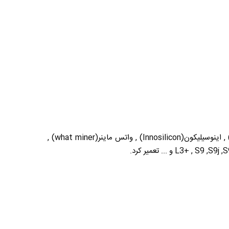
انواع مختلفی داشته که با برند های مختلف سازگار می باشد مثل تستر انت ماینر (Antminer) , بیت مین(Bitmain) , اینوسیلیکون(Innosilicon) , واتس ماینر(what miner) ,