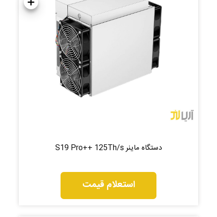
دستگاه ماینر S19 Pro++ 125Th/s
استعلام قیمت