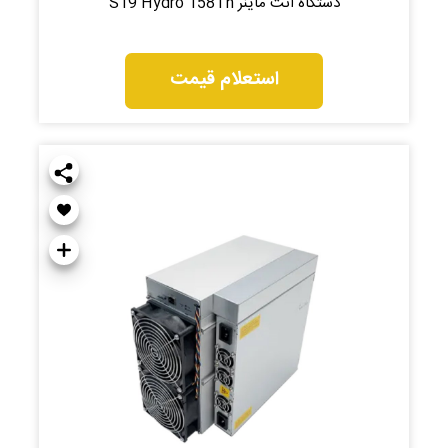
دستگاه انت ماینر S19 Hydro 158Th
استعلام قیمت