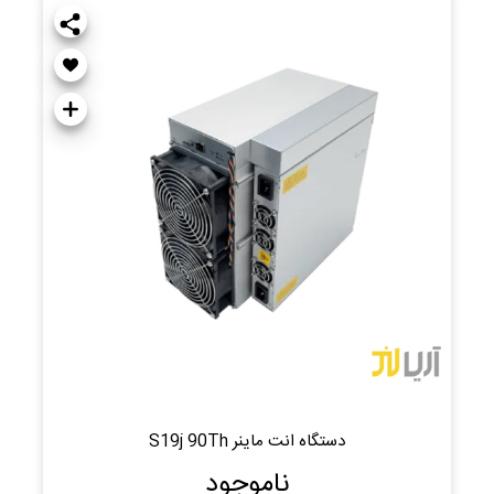
دستگاه انت ماینر S19j 90Th
ناموجود