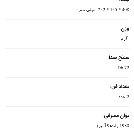
408 * 135 * 232 میلی متر
وزن:
گرم
سطح صدا:
72 Db
تعداد فن:
2 عدد
توان مصرفی:
1980 وات(9 آمپر)