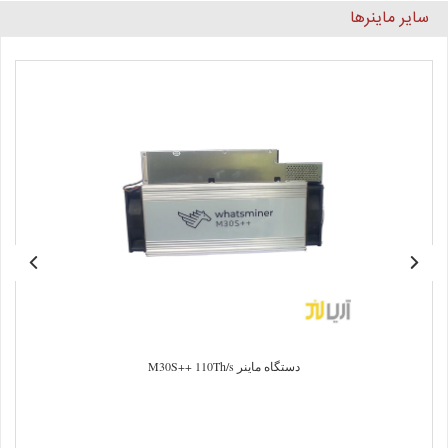
سایر ماینرها
دستگاه ماینر M30S++ 110Th/s