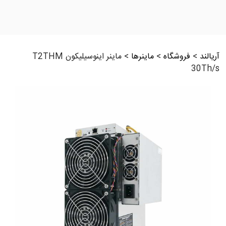
آریالند
>
فروشگاه
>
ماینرها
>
ماینر اینوسیلیکون T2THM
30Th/s