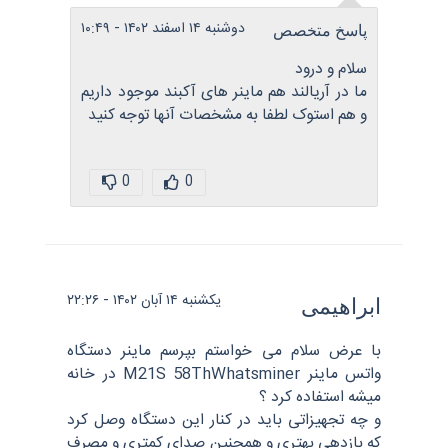
دوشنبه ۱۴ اسفند ۱۴۰۲ - ۱۰:۴۹
پاسخ متخصص
سلام و درود
ما در آریالند هم ماینر های آکبند موجود داریم
و هم استوک لطفا به مشخصات آنها توجه کنید
0
0
یکشنبه ۱۴ آبان ۱۴۰۲ - ۲۲:۲۶
ابراهیمی
با عرض سلام می خواستم بپرسم ماینر دستگاه
واتس ماینر M21S 58ThWhatsminer در خانه
میشه استفاده کرد ؟
و چه تجهیزاتی باید در کنار این دستگاه وصل کرد
که بازدهی بهتری و همچنین صدای کمتری و مصرف