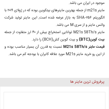
موجود در ایران می باشد.
ماینر m21s از جمله بهترین ماینرهای بیتکوین بوده که در ژولای ۲۰۱۹ با
الگوریتم SHA-۲۵۶ به بازار عرضه شده است, این ماینر تولید شرکت
واتس ماینر و از سری M می باشد.
ماینر M21s 58Th/s توانایی استخراج بیش از ۴۰ ارز متفاوت از جمله
بیت کوین(BTC)
و بیت کوین کش(BCH) را دارد.
قیمت ماینر M21s 58Th/s
نسبت به قدرن آن بسیار مناسب بوده و
از این رو خرید ماینر M21s مورد علاقه کابران با بودجه کم می باشد.
پرفروش ترین ماینر ها