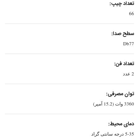
تعداد چیپ:
66
سطح صدا:
Db77
تعداد فن:
2 عدد
توان مصرفی:
3360 وات (15.2 آمپر)
دمای محیط:
5-35 درجه سانتی گراد