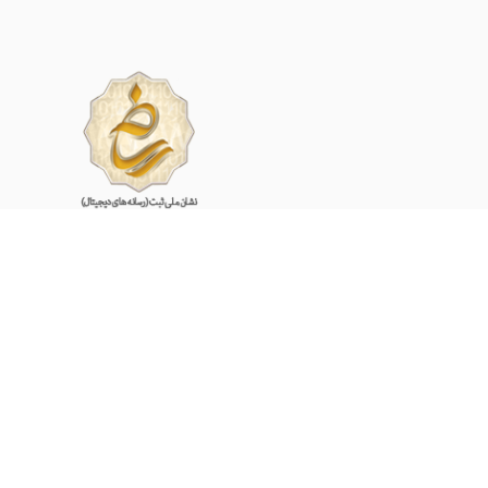
share
کارشناسان آریالند آماده اند تا در زمینه خرید و راه اندازی
انواع دستگاه های ماینر به شما مشاوره بدهند.
(09134000243)