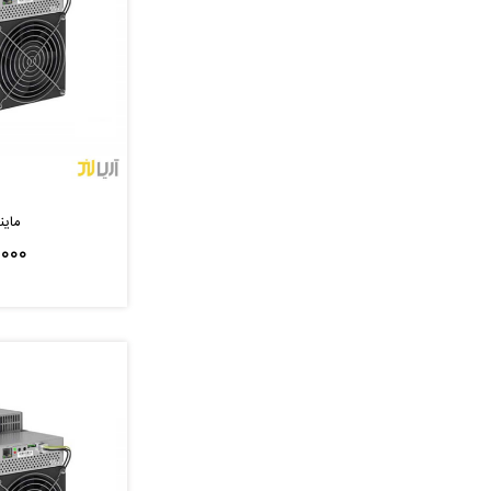
ماینر 208th
,۰۰۰