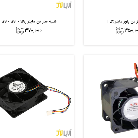
ن پاور ماینر T2t
شبیه ساز فن ماینر S9 - S9i - S9j
۳۷۰,۰۰۰
۳۵۰,۰
افزودن به سبد
افزودن به سبد