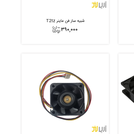
شبیه ساز فن ماینر T2tz
۳۹۰,۰۰۰
افزودن به سبد