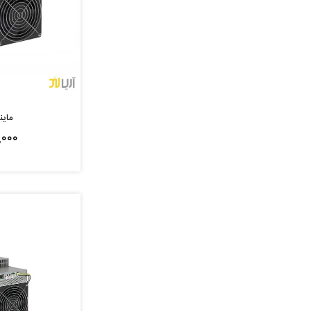
ماینر 206th
,۰۰۰