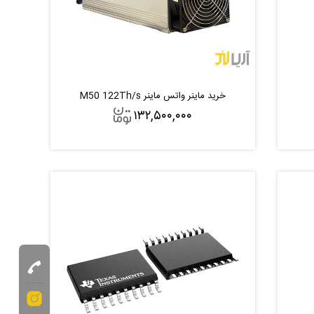
خرید ماینر واتس ماینر M50 122Th/s
۱۳۲,۵۰۰,۰۰۰
افزودن به سبد