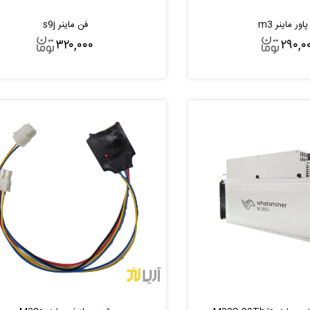
اور ماینر m3
فن ماینر s9j
۳۲۰,۰۰۰
۲۹۰,۰
افزودن به سبد
افزودن به سبد