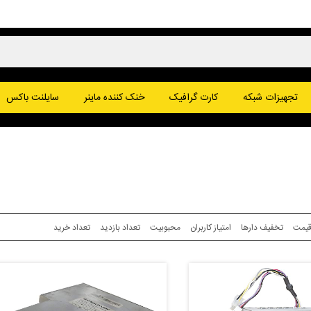
پا
تجهیزات شبکه
کارت گرافیک
خنک کننده ماینر
سایلنت باکس
یت کوین
وج کوین
یمت
تخفیف دارها
امتیاز کاربران
محبوبیت
تعداد بازدید
تعداد خرید