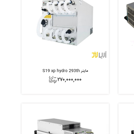
ماینر S19 xp hydro 293th
۲۷۰,۰۰۰,۰۰۰
افزودن به سبد