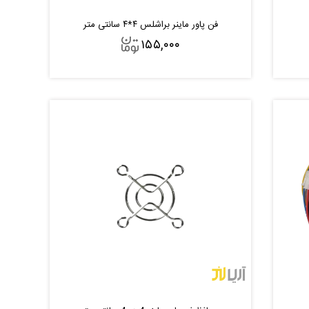
فن پاور ماینر براشلس ۴*۴ سانتی متر
۱۵۵,۰۰۰
افزودن به سبد