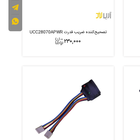
تصحیح‌کننده ضریب قدرت UCC28070APWR
۲۳۰,۰۰۰
افزودن به سبد