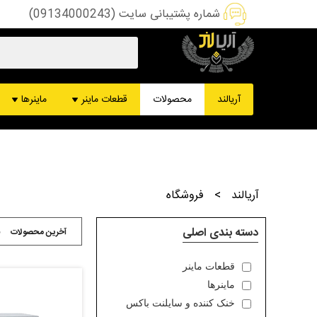
شماره پشتیبانی سایت (09134000243)
هشبرد ماینر
ماینر کس
آریالند
محصولات
قطعات ماینر
ماینرها
پاور ماینر
ماینر ب
کنترل برد ماینر
ماینر د
فن ماینر
ماینر DCR
قطعات تعمیرات
ماینر m61
دستگاه تست ماینر
ماینر m50
سیم و سوکت ماینر
ماینر s19
آریالند
>
فروشگاه
ماینر m60
ماینر m30
دسته بندی اصلی
آخرین محصولات
ق
قطعات ماینر
ماینرها
خنک کننده و سایلنت باکس