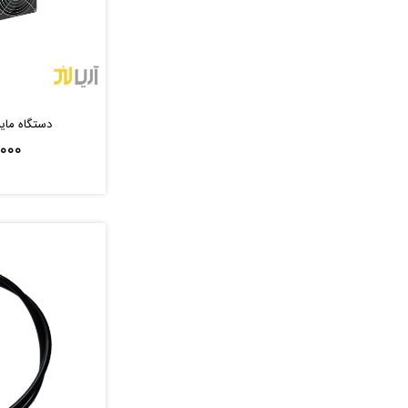
دستگاه ماینر  ++ 138TH
,۰۰۰