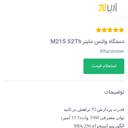
دستگاه واتس ماینر M21S 52Th
Whatsminer
استعلام قیمت
توضیحات
قدرت پردازش:52 تراهش بر ثانیه
توان مصرفی:3360 وات(15.3 آمپر)
الگوریتم استخراج:SHA-256