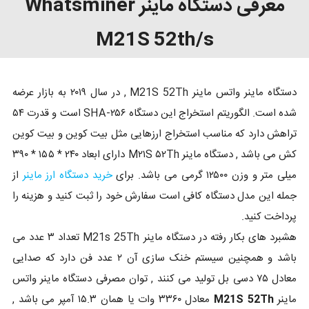
معرفی دستگاه ماینر Whatsminer
M21S 52th/s
دستگاه ماینر واتس ماینر M21S 52Th , در سال ۲۰۱۹ به بازار عرضه
شده است. الگوریتم استخراج این دستگاه SHA-۲۵۶ است و قدرت ۵۴
تراهش دارد که مناسب استخراج ارزهایی مثل بیت کوین و بیت کوین
کش می باشد , دستگاه ماینر M۲۱S ۵۲Th دارای ابعاد ۲۴۰ * ۱۵۵ * ۳۹۰
میلی متر و وزن ۱۲۵۰۰ گرمی می باشد. برای
خرید دستگاه ارز ماینر
از
جمله این مدل دستگاه کافی است سفارش خود را ثبت کنید و هزینه را
پرداخت کنید.
هشبرد های بکار رفته در دستگاه ماینر M21s 25Th تعداد ۳ عدد می
باشد و همچنین سیستم خنک سازی آن ۲ عدد فن دارد که صدایی
معادل ۷۵ دسی بل تولید می کنند , توان مصرفی دستگاه ماینر واتس
ماینر
M21S 52Th
معادل ۳۳۶۰ وات یا همان ۱۵.۳ آمپر می باشد ,