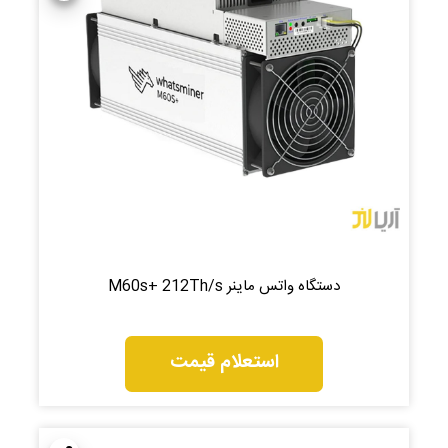
دستگاه واتس ماینر M60s+ 212Th/s
استعلام قیمت