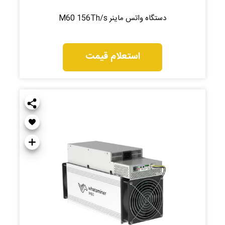
دستگاه واتس ماینر M60 156Th/s
استعلام قیمت