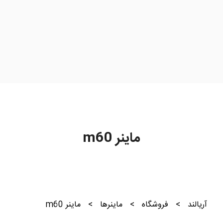
ماینر m60
آریالند
>
فروشگاه
>
ماینرها
>
ماینر m60