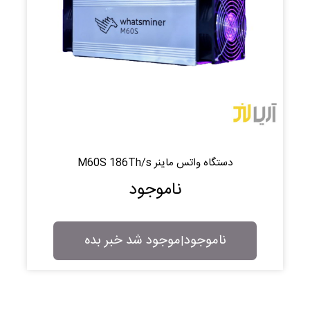
دستگاه واتس ماینر M60S 186Th/s
ناموجود
ناموجود
موجود شد خبر بده
|