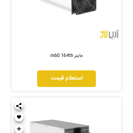
ماینر m60 164th
استعلام قیمت