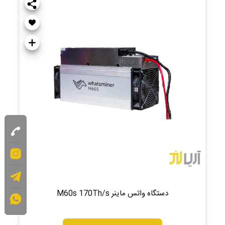
دستگاه واتس ماینر M60s 170Th/s