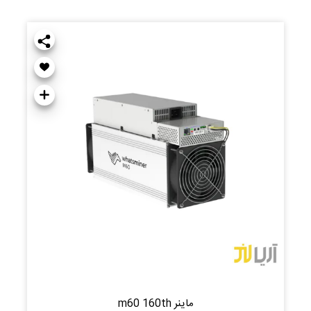
ماینر m60 160th