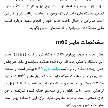
برق،میزان عرضه و تقاضا، نوسانات نرخ ارز و گارانتی بستگی دارد.
تمامی دستگاه‌های ماینر m60 موجود در سایت آریالند دارای گارانتی
است بنابراین با خیال راحت خرید خود را انجام دهید. درباره قیمت
دقیق دستگاه‌ها می‌توانید با کارشناسان تماس بگیرید.
مشخصات ماینر m60
هش ریت و قدرت پردازش۱۷۰ تا ۱۹۰ تراهش بر ثانیه (TH/s) است.
این دستگاه با هش ریت نام برده شده عملکرد قدرتمندی دارد. هر چقدر
هش ریت دستگاه بالاتر باشد،
درامد ماینر
m60 بیشتر است و سرعت
بالاتری در حل معادلات شبکه دارد. مصرف برق ماینر m60 در حدود
۳۳۰۰ تا ۳۵۰۰ وات است و و راندمان انرژی تقریبی ۱۹ تا ۲۱ ژول بر
تراهش است. ماینر m60 دارای سیستم خنک کننده قدرتمند با فن
های صنعتی است و بدنه مقاومی دارد. برای این دستگاه بهتر است
سایلنت باکس نیز تهیه کنید.