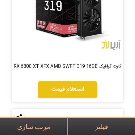
کارت گرافیک RX 6800 XT XFX AMD SWFT 319 16GB
استعلام قیمت
فیلتر
مرتب سازی