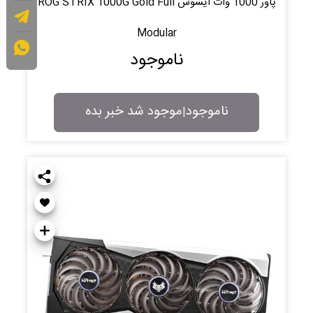
پاور 1000 وات ایسوس ROG STRIX 1000G Gold Full
Modular
ناموجود
ناموجود
موجود شد خبر بده
|