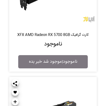
کارت گرافیک XFX AMD Radeon RX 5700 8GB
ناموجود
ناموجود
موجود شد خبر بده
|