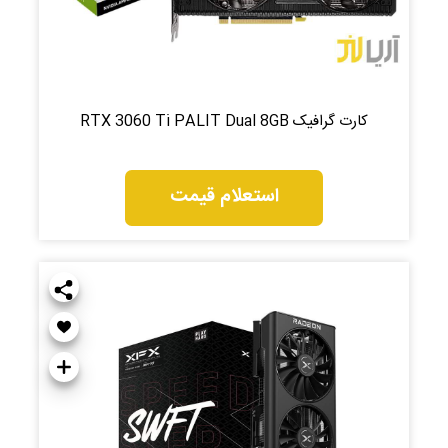
کارت گرافیک RTX 3060 Ti PALIT Dual 8GB
استعلام قیمت