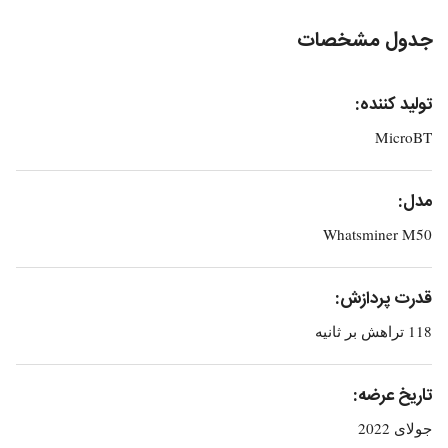
جدول مشخصات
تولید کننده:
MicroBT
مدل:
Whatsminer M50
قدرت پردازش:
118 تراهش بر ثانیه
تاریخ عرضه:
جولای 2022