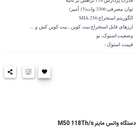
توان مصرفی:3306 وات(15 آمپر)
الگوریتم استخراج:SHA-256
ارزهای قابل استخراج:بیت کوین , بیت کوین کش و ...
وضعیت:استوک، نو
قیمت استوک :
دستگاه واتس ماینر M50 118Th/s