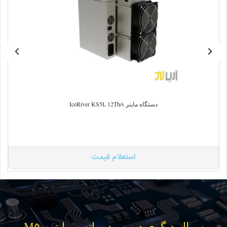
دستگاه ماینر IceRiver KS5L 12Th/s
استعلام قیمت
سوال دیگری در مورد واتس ماینر M۵۰