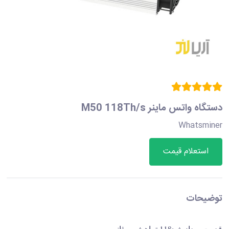
دستگاه واتس ماینر M50 118Th/s
Whatsminer
استعلام قیمت
توضیحات
قدرت پردازش:118 تراهش بر ثانیه