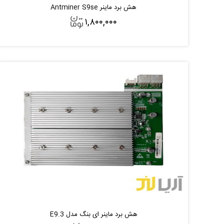
هش برد ماینر Antminer S9se
۱,۸۰۰,۰۰۰
افزودن به سبد
هش برد ماینر ای بنگ مدل E9.3