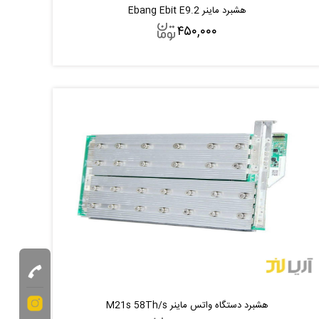
هشبرد ماینر Ebang Ebit E9.2
۴۵۰,۰۰۰
افزودن به سبد
هشبرد دستگاه واتس ماینر M21s 58Th/s