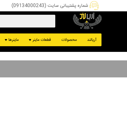
شماره پشتیبانی سایت (09134000243)
هشبرد ماینر
ماینر کس
آریالند
محصولات
قطعات ماینر
ماینرها
پاور ماینر
ماینر ب
کنترل برد ماینر
ماینر د
فن ماینر
ماینر DCR
قطعات تعمیرات
ماینر m61
دستگاه تست ماینر
ماینر m50
سیم و سوکت ماینر
ماینر s19
ماینر m60
ماینر m30