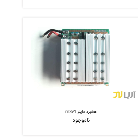
ناموجود
موجود شد خبر بده
|
هشبرد ماینر m3v1
ناموجود