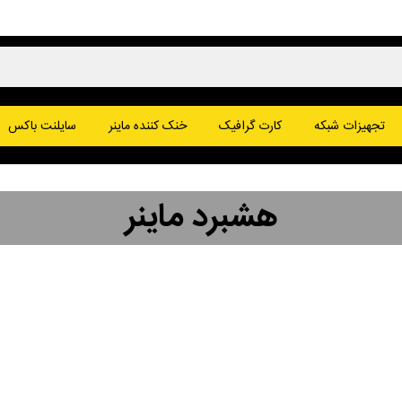
پا
تجهیزات شبکه
کارت گرافیک
خنک کننده ماینر
سایلنت باکس
یت کوین
وج کوین
هشبرد ماینر