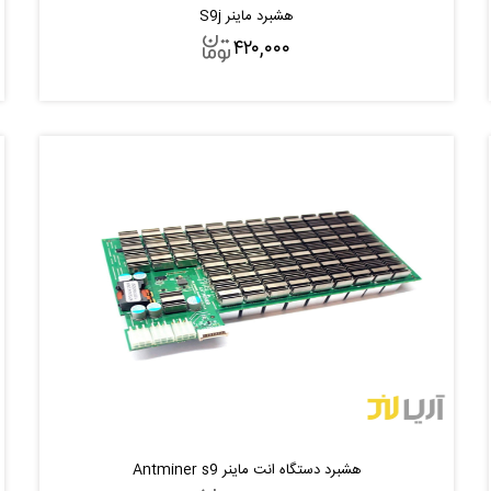
هشبرد ماینر S9j
۴۲۰,۰۰۰
افزودن به سبد
هشبرد دستگاه انت ماینر Antminer s9