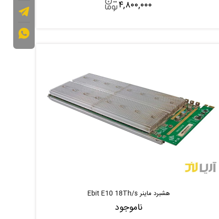
۴,۸۰۰,۰۰۰
افزودن به سبد
هشبرد ماینر Ebit E10 18Th/s
ناموجود