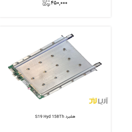
۴۵۰,۰۰۰
افزودن به سبد
هشبرد S19 Hyd 158Th