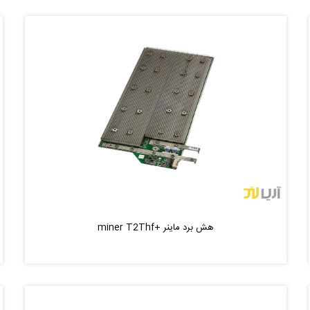
هش برد ماینر +miner T2Thf