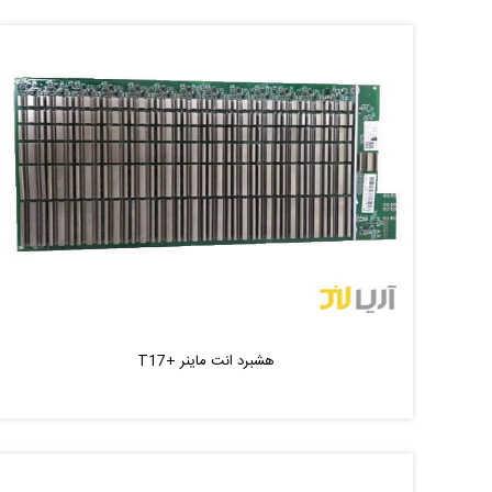
هشبرد انت ماینر +T17