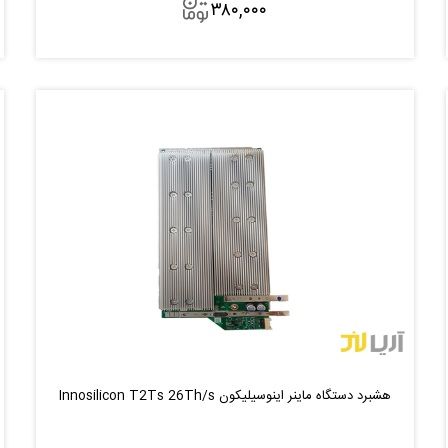
۳۸۰,۰۰۰
افزودن به سبد
هشبرد دستگاه ماینر اینوسیلیکون Innosilicon T2Ts 26Th/s