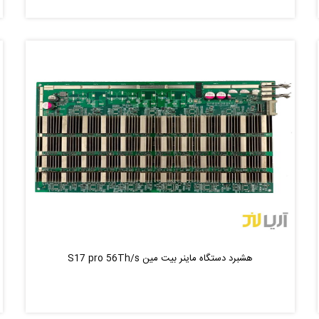
هشبرد دستگاه ماینر بیت مین S17 pro 56Th/s