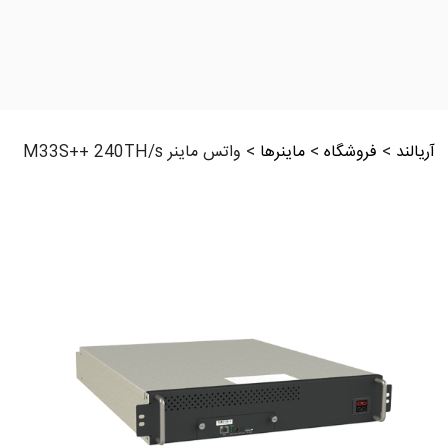
آریالند
>
فروشگاه
>
ماینرها
>
واتس ماینر M33S++ 240TH/s