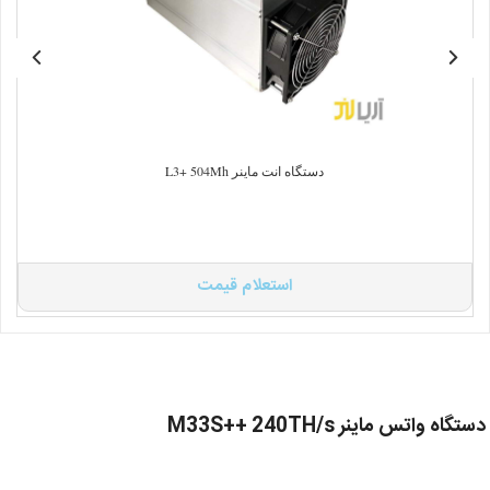
دستگاه انت ماینر L3+ 504Mh
استعلام قیمت
دستگاه واتس ماینر M33S++ 240TH/s