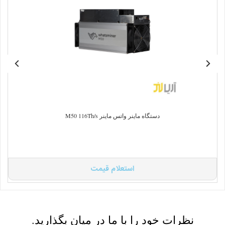
دستگاه ماینر واتس ماینر M50 116Th/s
استعلام قیمت
نظرات خود را با ما در میان بگذارید.