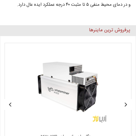
و در دمای محیط منفی ۵ تا مثبت ۴۰ درجه عملکرد ایده عال دارد.
پرفروش ترین ماینرها
دستگاه ماینر واتس ماینر M30s 92Th