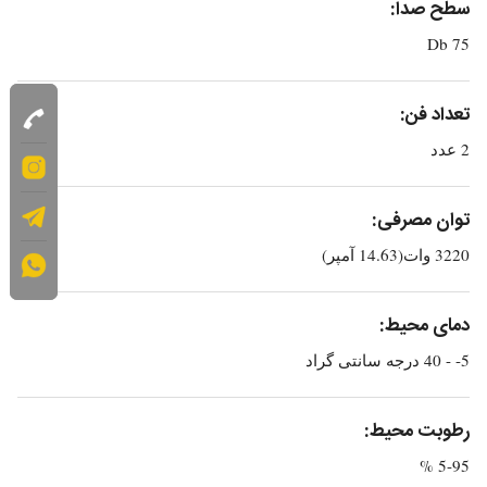
سطح صدا:
75 Db
تعداد فن:
2 عدد
توان مصرفی:
3220 وات(14.63 آمپر)
دمای محیط:
5- - 40 درجه سانتی گراد
رطوبت محیط:
5-95 %