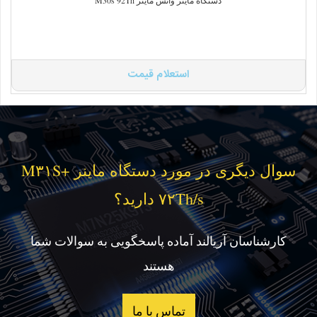
استعلام قیمت
سوال دیگری در مورد دستگاه ماینر M۳۱S+
۷۲Th/s دارید؟
کارشناسان آریالند آماده پاسخگویی به سوالات شما
هستند
تماس با ما