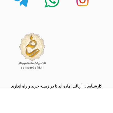
کارشناسان آریالند آماده اند تا در زمینه خرید و راه اندازی
انواع دستگاه های ماینر به شما مشاوره بدهند.
(09134000243)
share