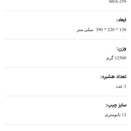
SHA-256
ابعاد:
130 * 220 * 390 میلی متر
وزن:
12500 گرم
تعداد هشبرد:
3 عدد
سایز چیپ:
12 نانومتری