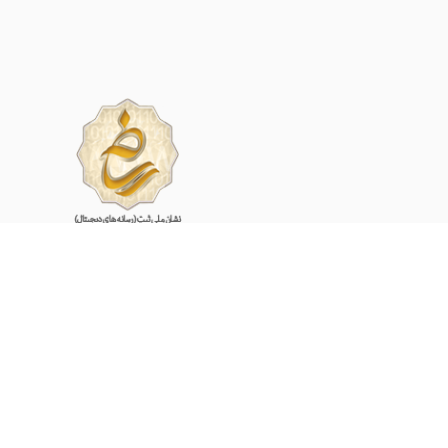
share
کارشناسان آریالند آماده اند تا در زمینه خرید و راه اندازی
انواع دستگاه های ماینر به شما مشاوره بدهند.
(09134000243)