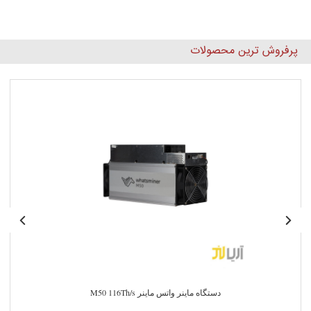
پرفروش ترین محصولات
دستگاه ماینر واتس ماینر M50 116Th/s