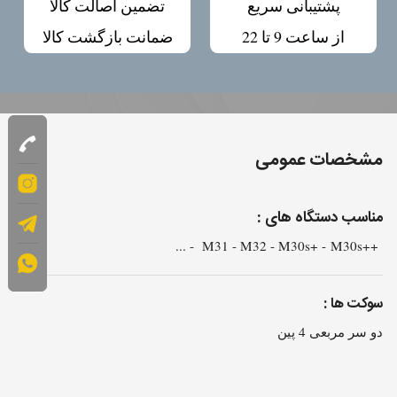
پشتیبانی سریع
تضمین اصالت کالا
از ساعت 9 تا 22
ضمانت بازگشت کالا
مشخصات عمومی
مناسب دستگاه های :
++M31 - M32 - M30s+ - M30s - ...
سوکت ها :
دو سر مربعی 4 پین