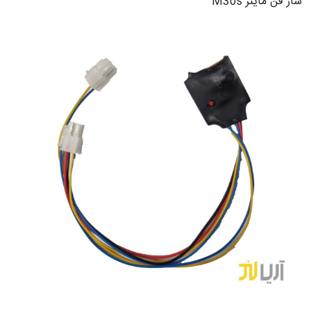
ساز فن ماینر M30s