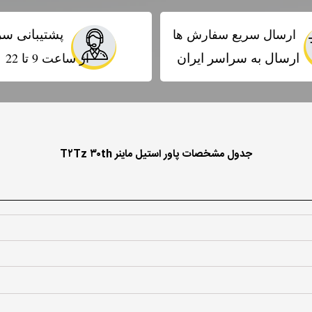
پشتیبانی سر
ارسال سریع سفارش ها
ارسال به سراسر ایران
از ساعت 9 تا 22
جدول مشخصات پاور استیل ماینر T۲Tz ۳۰th