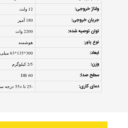
ولتاژ خروجی:
12 ولت
جریان خروجی:
180 آمپر
توان توصیه شده:
2200 وات
نوع پاور:
هوشمند
ابعاد:
300*135*63 میلی متر
وزن:
2/5 کیلوگرم
سطح صدا:
60 DB
دمای کاری:
-25 تا +55 درجه سانتی گراد