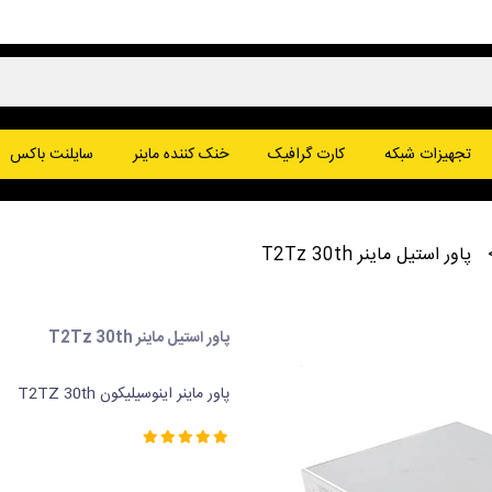
پا
تجهیزات شبکه
کارت گرافیک
خنک کننده ماینر
سایلنت باکس
یت کوین
وج کوین
پاور استیل ماینر T2Tz 30th
پاور استیل ماینر T2Tz 30th
پاور ماینر اینوسیلیکون T2TZ 30th