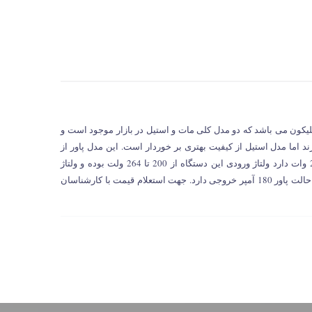
رکت اینوسیلیکون می باشد که دو مدل کلی مات و استیل در بازار موجود است و
گاه T2tz سازگاری دارند اما مدل استیل از کیفیت بهتری بر خوردار است. این مدل پاور از
نوع هوشمند بوده و توان خروجی 2200 وات دارد ولتاژ ورودی این دستگاه از 200 تا 264 ولت بوده و ولتاژ
خروجی آن 12 ولت می باشد که در این حالت پاور 180 آمپر خروجی دارد. جهت استعلام قیمت با کارشناسان