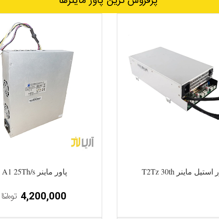
پرفروش ترین پاور ماینرها
استیل ماینر T2Tz 30th
پاور ماینر A1 25Th/s
4,200,000