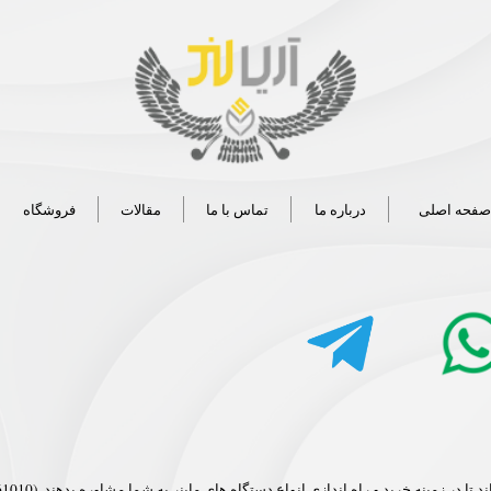
صفحه اصلی
درباره ما
تماس با ما
مقالات
فروشگاه
در زمینه خرید و راه اندازی انواع دستگاه های ماینر به شما مشاوره بدهند. (03132661010-09134000243)