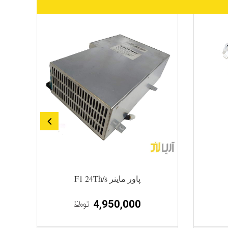
پاور ماینر F1 24Th/s
پ
4,950,000