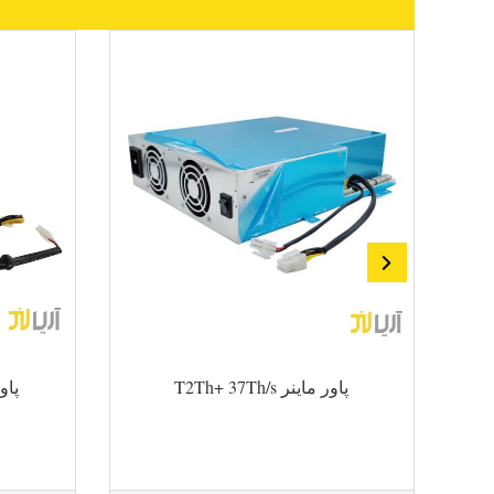
پاور ماینر T2Th+ 37Th/s
پاور 