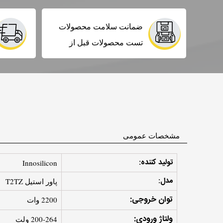
ضمانت سلامت محصولات
تست محصولات قبل از
ارسال
مشخصات عمومی
تولید کننده:
Innosilicon
مدل:
پاور استیل T2TZ
توان خروجی:
2200 وات
ولتاژ ورودی:
200-264 ولت