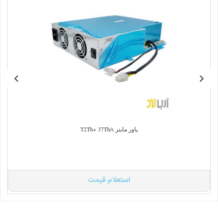
پاور ماینر T2Th+ 37Th/s
استعلام قیمت