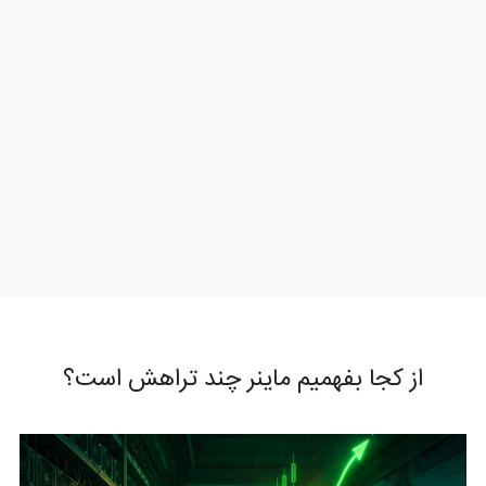
از کجا بفهمیم ماینر چند تراهش است؟