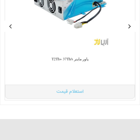
پاور ماینر T2Th+ 37Th/s
استعلام قیمت