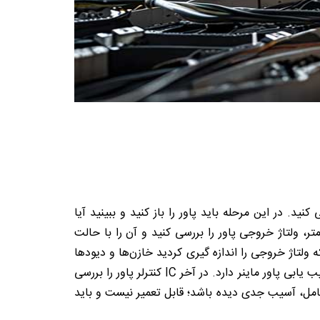
ید. در این مرحله باید پاور را باز کنید و ببینید آیا
ر، ولتاژ خروجی پاور را بررسی کنید و آن را با حالت
 ولتاژ خروجی را اندازه گیری کردید خازن‌ها و دیودها
را تست کنید. خازن معیوب باعث ایجاد نوسان یا عدم کارکرد صحیح پاور می‌شود. تست دیودها و ماسفت‌ها نقش مهی در عیب یابی پاور ماینر دارد. در آخر IC کنترلر پاور را بررسی
اگر پاور ماینر در اثر سوختگی کامل، آسیب جدی دیده باشد؛ قابل تعمیر نیست و باید