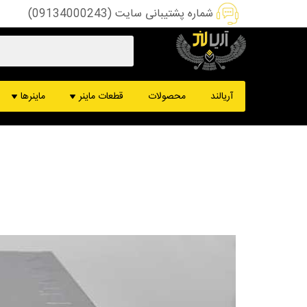
شماره پشتیبانی سایت (09134000243)
هشبرد ماینر
ماینر کس
آریالند
محصولات
قطعات ماینر
ماینرها
پاور ماینر
ماینر ب
کنترل برد ماینر
ماینر د
فن ماینر
ماینر DCR
قطعات تعمیرات
ماینر m61
دستگاه تست ماینر
ماینر m50
سیم و سوکت ماینر
ماینر s19
ماینر m60
ماینر m30