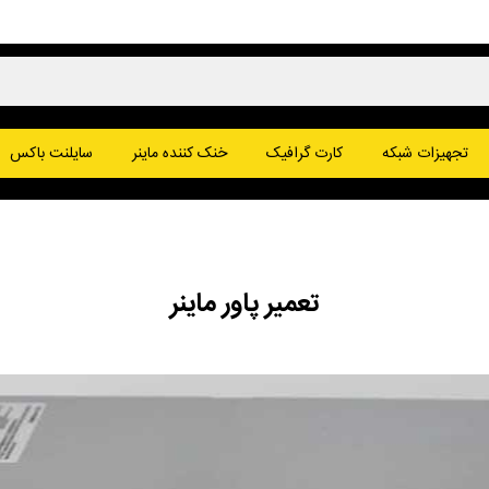
پا
تجهیزات شبکه
کارت گرافیک
خنک کننده ماینر
سایلنت باکس
یت کوین
وج کوین
تعمیر پاور ماینر