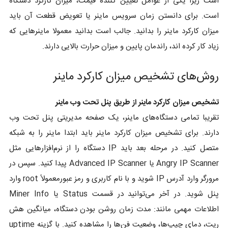
است زیرا یکی از عوامل تعیین کننده قیمت، میزان کارکرد دستگاه
است. برای دانستن زمان سرویس ماینر یا تعویض قطعت آن باید
میزان کارکرد ماینر را بدانید. جالب است بدانید معمولا ماینرهایی که
زیاد کار کرده اند، راندمان پایین و میزان حرارت بالایی دارند.
روش‌های تشخیص میزان کارکرد ماینر
تشخیص میزان کارکرد ماینر از طریق پنل تحت وب ماینر
تقریبا تمامی دستگاه‌های ماینر، یک صفحه مدیریتی پنل تحت وب
دارند. برای تشخیص میزان کارکرد ماینر باید ابتدا ماینر را به شبکه
متصل کنید. در مرحله بعد باید IP دستگاه را از نرم‌افزارهایی مثل
Angry IP Scanner یا Advanced IP Scanner پیدا کنید. سپس در
مرورگر وارد آدرس IP شوید و با نام کاربری و رمز عبورمعمولاً root وارد
پنل شوید. در آخر می‌توانید در قسمت Status یا Miner Info
اطلاعات مهمی مانند: مدت زمان روشن بودن دستگاه، میانگین هش
ریت، دمای چیپ‌ها، وضعیت فن‌ها را مشاهده کنید. با گزینه uptime