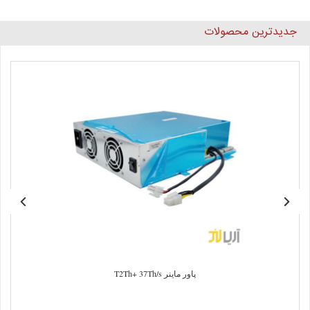
جدیدترین محصولات
پاور ماینر T2Th+ 37Th/s