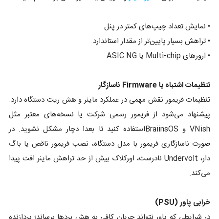
• نمایش تعداد چیپ‌های کمتر در پنل
• تراهش بسیار پایین‌تر از مقدار استاندارد
• ارورهای Multi-chip یا ASIC NG
تنظیمات اشتباه یا Firmware ناسازگار
تنظیمات فریمور نقش مهمی در عملکرد ماینر و هش ریت دستگاه دارد.
پیشنهاد می‌شود از فریمور رسمی شرکت یا نسخه‌های معتبر مثل
VNish و BraiinsOSاستفاده کنید تا بعدا دچار مشکل نشوید. در
صورت ناسازگاری فریمور با مدل دستگاه، نصب فریمور ناقص یا باگ
دار، Undervolt نادرست، اورکلاک بیش از حد تراهش ماینر افت پیدا
می‌کند.
خرابی پاور (PSU)
در شرایطی که پاور نتواند جریان کافی به هش بردها برساند؛ پردازنده