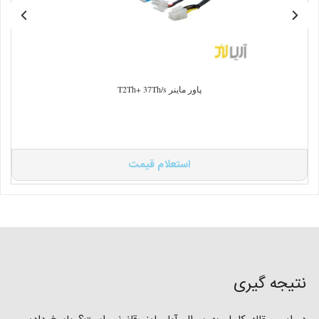
پاور ماینر T2Th+ 37Th/s
استعلام قیمت
نتیجه گیری