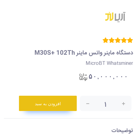
دستگاه ماینر واتس ماینر M30S+ 102Th
MicroBT Whatsminer
۵۰,۰۰۰,۰۰۰
۱
افزودن به سبد
توضیحات