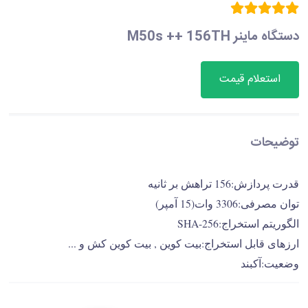
دستگاه ماینر M50s ++ 156TH
استعلام قیمت
توضیحات
قدرت پردازش:156 تراهش بر ثانیه
توان مصرفی:3306 وات(15 آمپر)
الگوریتم استخراج:SHA-256
ارزهای قابل استخراج:بیت کوین , بیت کوین کش و ...
وضعیت:آکبند