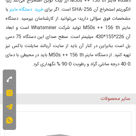
دستگاه ماینر M50s ++ 156 th ارز بیت کوین استخراج می‌کند زیرا
الگوریتم استخراج آن SHA-256 است. اگر برای
خرید دستگاه ماینر
با
مشخصات فوق سؤالی دارید؛ می‌توانید از کارشناسان بپرسید. دستگاه
ماینر M50s ++ 156 th تولید شرکت Whatsminer است و ابعاد
آن 226*155*430 میلیمتر است. سطح صدای این دستگاه 75 دسی
بل است بنابراین در کنار آن باید از سایت آریالند سایلنت باکس نیز
تهیه کنید. از دستگاه ماینر M50s ++ 156 th باید در محیطی با دمای
0-40 درجه سانتی گراد و رطوبت 0-90 % نگهداری کرد.
سایر محصولات