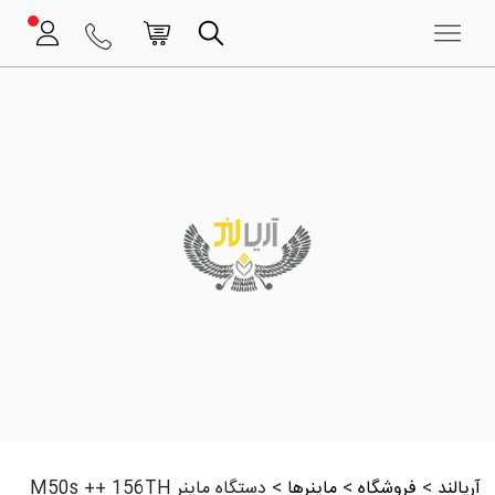
آریالند
>
فروشگاه
>
ماینرها
>
دستگاه ماینر M50s ++ 156TH