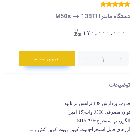
دستگاه ماینر M50s ++ 138TH
۱۷۰,۰۰۰,۰۰۰
۱
افزودن به سبد
توضیحات
قدرت پردازش:138 تراهش بر ثانیه
توان مصرفی:3306 وات(15 آمپر)
الگوریتم استخراج:SHA-256
ارزهای قابل استخراج:بیت کوین , بیت کوین کش و ...