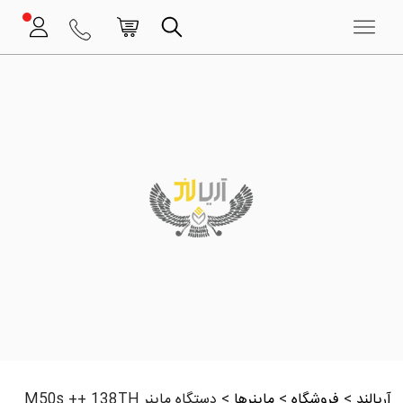
آریالند
>
فروشگاه
>
ماینرها
>
دستگاه ماینر M50s ++ 138TH