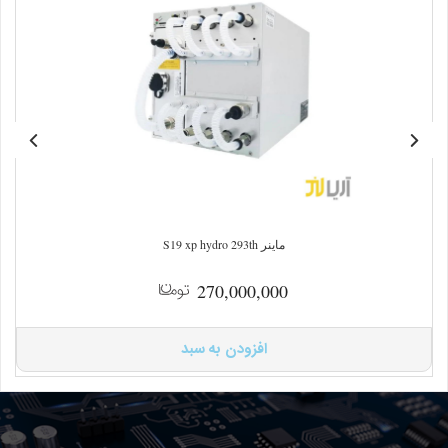
ماینر S19 xp hydro 293th
270,000,000
افزودن به سبد