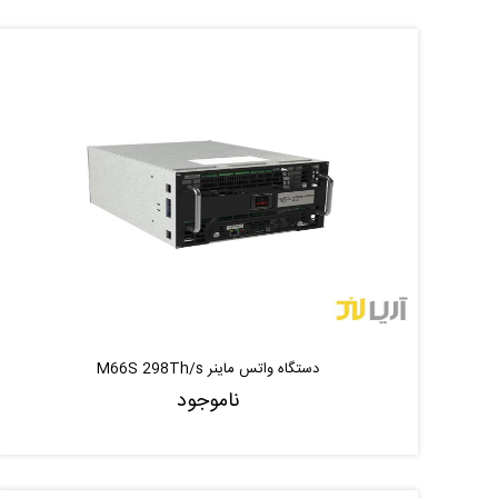
دستگاه واتس ماینر M66S 298Th/s
ناموجود
ناموجود
موجود شد خبر بده
|