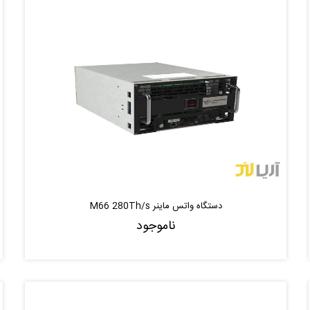
دستگاه واتس ماینر M66 280Th/s
ناموجود
ناموجود
موجود شد خبر بده
|