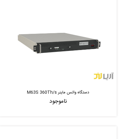
دستگاه واتس ماینر M63S 360Th/s
ناموجود
ناموجود
موجود شد خبر بده
|