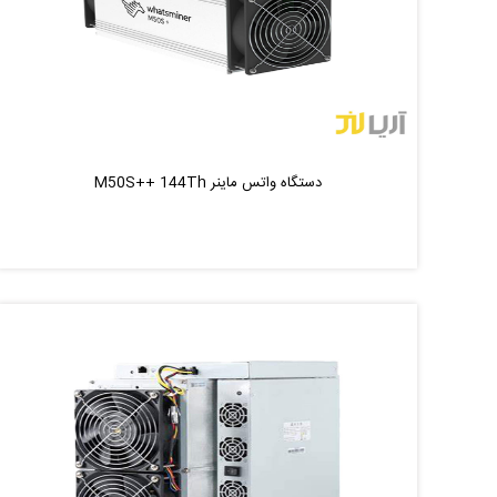
دستگاه واتس ماینر M50S++ 144Th