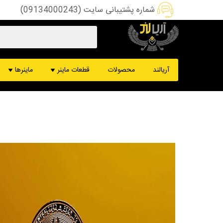
شماره پشتیبانی سایت (09134000243)
هشبرد ماینر
ماینر کس
آریالند
محصولات
قطعات ماینر
ماینرها
پاور ماینر
ماینر ب
کنترل برد ماینر
ماینر د
فن ماینر
ماینر DCR
قطعات تعمیرات
ماینر m61
دستگاه تست ماینر
ماینر m50
سیم و سوکت ماینر
ماینر s19
ماینر m60
ماینر m30