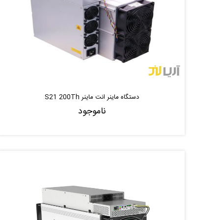
دستگاه ماینر انت ماینر S21 200Th
ناموجود
ناموجود
موجود شد خبر بده
|