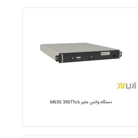
دستگاه واتس ماینر M63S 390Th/s