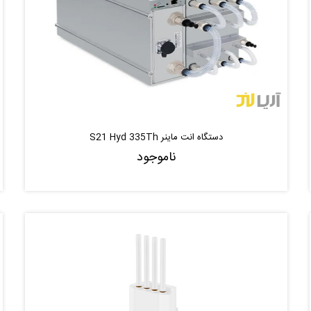
دستگاه انت ماینر S21 Hyd 335Th
ناموجود
ناموجود
موجود شد خبر بده
|