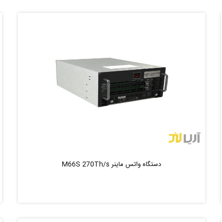
دستگاه واتس ماینر M66S 270Th/s