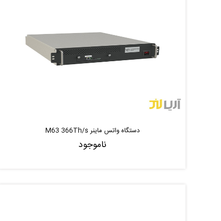
دستگاه واتس ماینر M63 366Th/s
ناموجود
ناموجود
موجود شد خبر بده
|