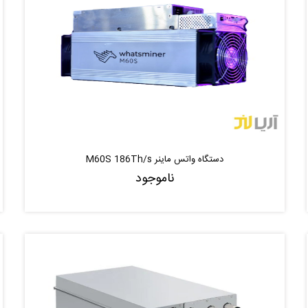
دستگاه واتس ماینر M60S 186Th/s
ناموجود
ناموجود
موجود شد خبر بده
|