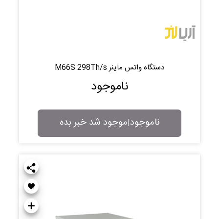
دستگاه واتس ماینر M66S 298Th/s
ناموجود
ناموجود
موجود شد خبر بده
|