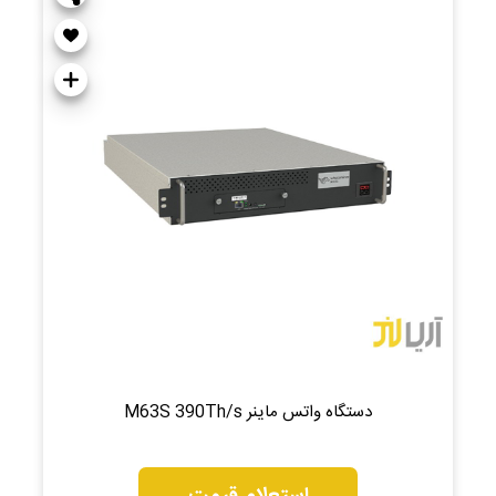
دستگاه واتس ماینر M63S 390Th/s