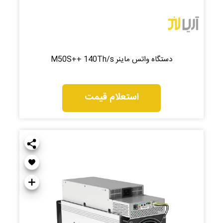
دستگاه واتس ماینر M50S++ 140Th/s
استعلام قیمت