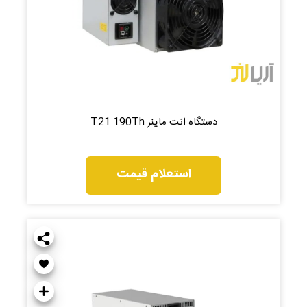
دستگاه انت ماینر T21 190Th
استعلام قیمت