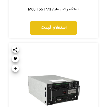
دستگاه واتس ماینر M60 156Th/s
استعلام قیمت