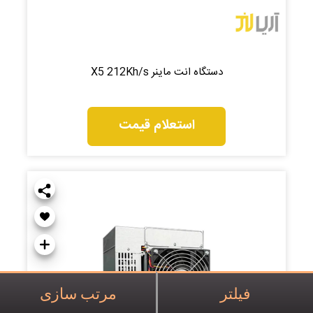
دستگاه انت ماینر X5 212Kh/s
استعلام قیمت
فیلتر
مرتب سازی