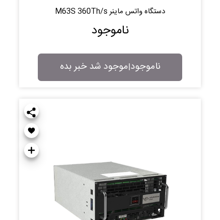
دستگاه واتس ماینر M63S 360Th/s
ناموجود
ناموجود
موجود شد خبر بده
|