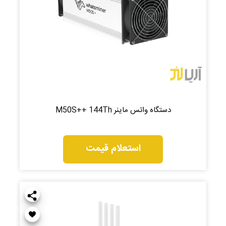
دستگاه واتس ماینر M50S++ 144Th
استعلام قیمت