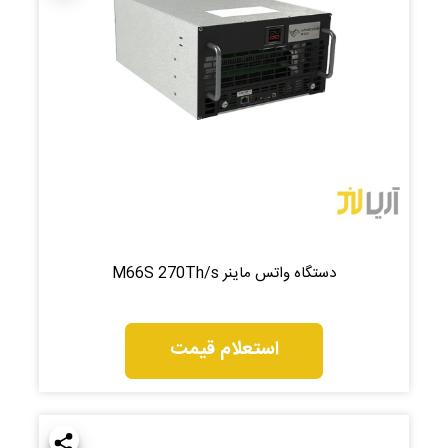
دستگاه واتس ماینر M66S 270Th/s
استعلام قیمت