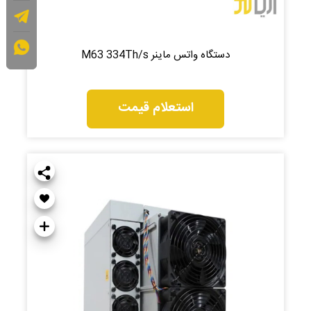
دستگاه واتس ماینر M63 334Th/s
استعلام قیمت