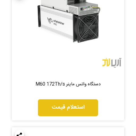
دستگاه واتس ماینر M60 172Th/s
استعلام قیمت