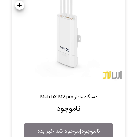
دستگاه ماینر MatchX M2 pro
ناموجود
ناموجود
موجود شد خبر بده
|