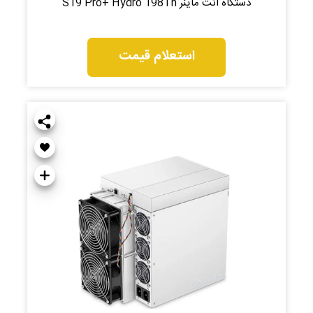
دستگاه انت ماینر S19 Pro+ Hydro 198Th
استعلام قیمت