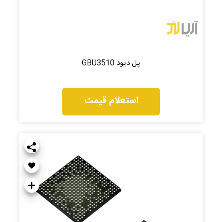
پل دیود GBU3510
استعلام قیمت