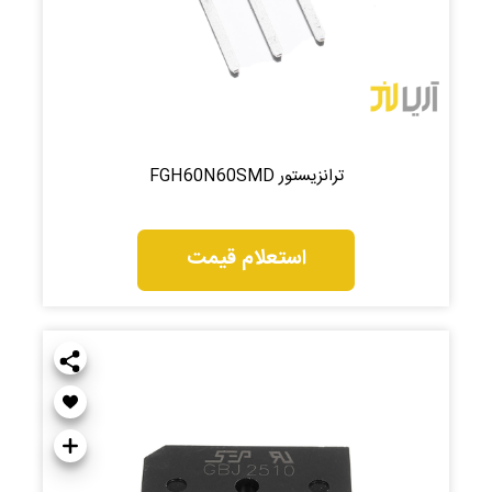
ترانزیستور FGH60N60SMD
استعلام قیمت