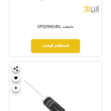
ماسفت GP029NE4SL
استعلام قیمت