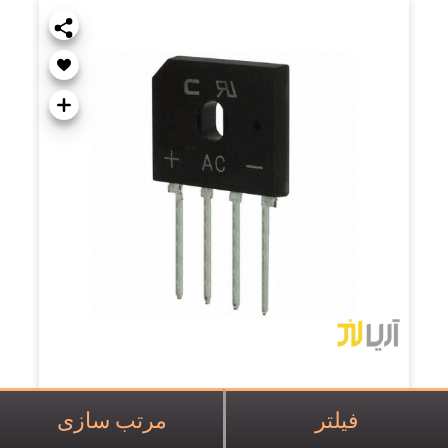
پل دیود 800V/25A تخت GBJ/GBU 2508 شانه ای
فیلتر
مرتب سازی