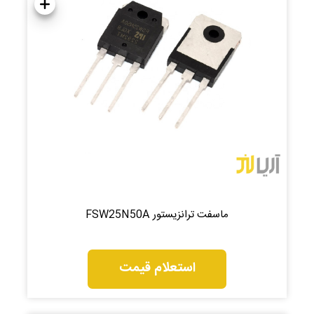
ماسفت ترانزیستور FSW25N50A
استعلام قیمت