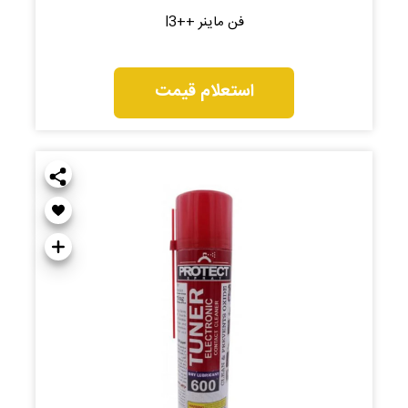
فن ماینر ++l3
استعلام قیمت