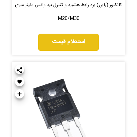
کانکتور (رایزر) برد رابط هشبرد و کنترل برد واتس‌ ماینر سری
M20/M30
استعلام قیمت