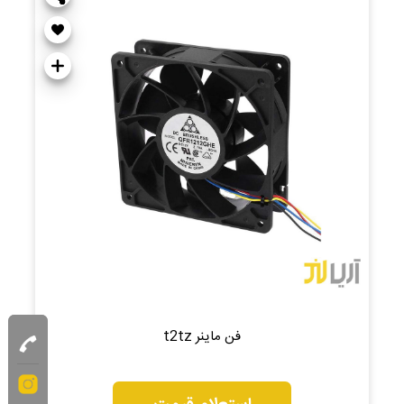
فن ماینر t2tz