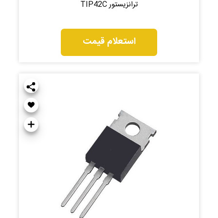
ترانزیستور TIP42C
استعلام قیمت