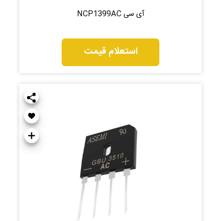
آی سی NCP1399AC
استعلام قیمت