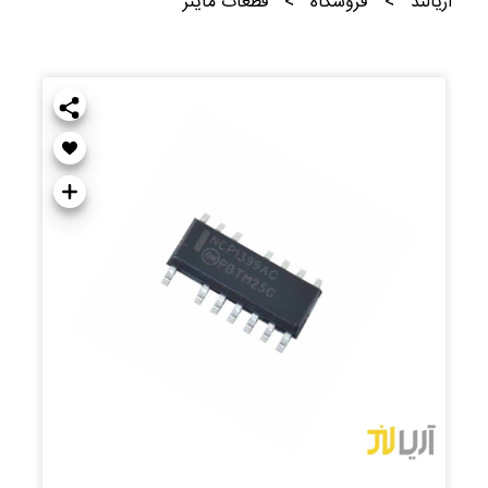
آریالند
>
فروشگاه
>
قطعات ماینر