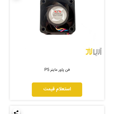
فن پاور ماینر P5
استعلام قیمت